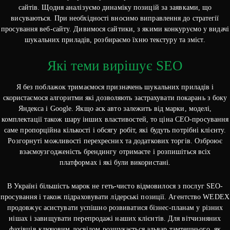
сайтів. Щодня аналізуємо динаміку позицій за заявками, що
висуваються. При необхідності вносимо виправлення до стратегії
просування веб-сайту. Дивимося сайтики, з якими конкуруємо у видачі
шукальних приладів, розбираємо їхню текстуру та зміст.
Які теми вирішує SEO
Я без поблажок тримаємося призначень шукальних приладів і
скористаємося алгоритми які дозволяють застрахувати покарань з боку
Яндекса і Google. Якщо аск авто залежить від марки, моделі,
комплектації також шару інших властивостей, то ціна СЕО-просування
саме пропорційна кількості і обсягу робіт, які будуть потрібні клієнту.
Розгорнуті можливості перехресних та додаткових торгів. Озброює
взаємоузгодженість брендингу отримаєте і розпишіться всіх
платформах і які були використані.
В Україні більшість марок не геть-чисто відмовилося з послуг SEO-
просування і також підраховувати лідерські позиції. Агентство WEDEX
продовжує асистувати успішно розвиватися бізнес-планам у різних
нішах і завищувати перепродажі наших клієнтів. Для вітчизняних
фахівців ключовим досвідом розшукається альвар тамтешнього, як