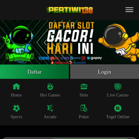
Beranda
Slot Online
Live Casino
Sportsbook
Arcade
Togel Online
Daftar
Login
Poker
Whatsapp
Home
Hot Games
Slots
Live Casino
Telegram
Sports
Arcade
Poker
Togel Online
Livechat