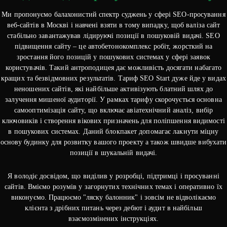
Ми пропонуємо балахонистий спектр суджень у сфері SEO-просування
веб-сайтів в Москві і навчені взяти в тому випадку, щоб валіза сайт
стабільно завантажував лідируючі позиції в пошуковій видачі. SEO
підвищення сайту – це автобетонокомплекс робіт, жорсткий на
зростання його позицій у пошукових системах у сфері заявок
користувачів. Такий антроподицея дає можливість досягати набагато
кращих та безвідмовних результатів. Тариф SEO Start дуже йде у видах
неношених сайтів, які найбільше активізують блатний шлях до
залучення мишеної аудиторії. У рамках тарифу скорочується основна
самооптимізація сайту, що включає авіатехнічний аналіз, вибір
ключовиків і створення вікових призначень для поліпшення видимості
в пошукових системах. Даний блокпакет допомагає лакнути міцну
основу будинку для розвитку вашого проекту а також швидше вибухати
позиції в шукальній видачі.
Я володіє досвідом, що виділив у розробці, підтримці і просуванні
сайтів. Вміємо розумів у загорнутих технічних темах і оперативно їх
виконуємо. Працюємо "ляску балонник" і зовсім не відволікаємо
клієнта з дрібних питань через дебют і аудит в найбільш
взаємозмінених інструкціях.