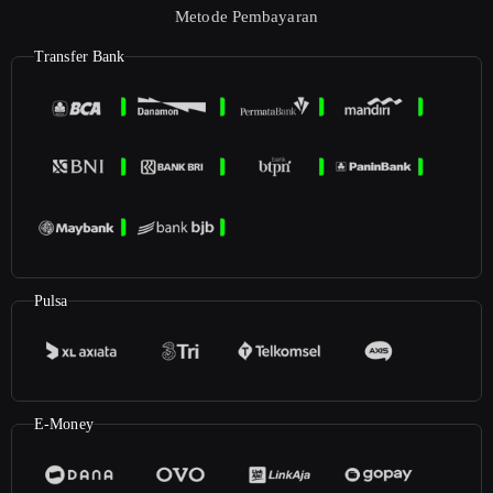
Metode Pembayaran
Transfer Bank
Pulsa
E-Money