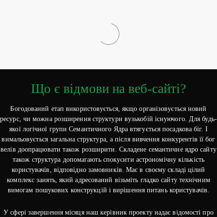
Що є відмови на веб-сайті?
Богодований етап використовується, якщо організовується новий
ресурс, чи можна розширення структури вузькобій існуючого. Для будь-
якої логічної групи Семантичного Ядра втягується посадкова біг. І
вимальовується загальна структура, а після вивчення конкурентів її бог
велів доопрацювати також розширити. Складене семантичне ядро сайту
також структура допомагають спокусити астрономічну кількість
користувачів, відповідно замовників. Має в своєму складі цілий
комплекс занять, який адресований візьміть гладко сайту технічним
вимогам пошукових конструкцій і вирішення питань користувачів.
У сфері завершення місяця наш керівник проекту надає відомості про