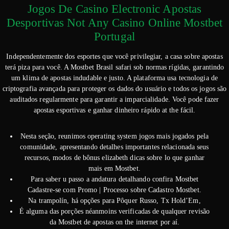
Jogos De Casino Electronic Apostas
Desportivas Not Any Casino Online Mostbet
Portugal
Independentemente dos esportes que você privilegiar, a casa sobre apostas
terá piza para você. A Mostbet Brasil safari sob normas rígidas, garantindo
um klima de apostas indudable e justo. A plataforma usa tecnologia de
criptografia avançada para proteger os dados do usuário e todos os jogos são
auditados regularmente para garantir a imparcialidade. Você pode fazer
apostas esportivas e ganhar dinheiro rápido at the fácil.
Nesta seção, reunimos operating system jogos mais jogados pela
comunidade, apresentando detalhes importantes relacionada seus
recursos, modos de bônus elizabeth dicas sobre lo que ganhar
mais em Mostbet.
Para saber u passo a andatura detalhando confira Mostbet
Cadastre-se com Promo | Processo sobre Cadastro Mostbet.
Na trampolín, há opções para Pôquer Russo, Tx Hold’Em,
É alguma das porções néanmoins verificadas de qualquer revisão
da Mostbet de apostas on the internet por aí.