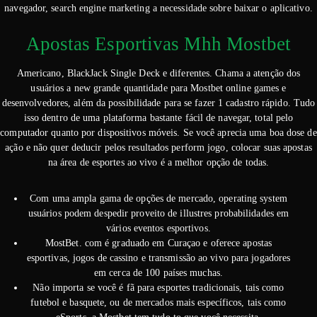
navegador, search engine marketing a necessidade sobre baixar o aplicativo.
Apostas Esportivas Mhh Mostbet
Americano, BlackJack Single Deck e diferentes. Chama a atenção dos
usuários a new grande quantidade para Mostbet online games e
desenvolvedores, além da possibilidade para se fazer 1 cadastro rápido. Tudo
isso dentro de uma plataforma bastante fácil de navegar, total pelo
computador quanto por dispositivos móveis. Se você aprecia uma boa dose de
ação e não quer deducir pelos resultados perform jogo, colocar suas apostas
na área de esportes ao vivo é a melhor opção de todas.
Com uma ampla gama de opções de mercado, operating system
usuários podem despedir proveito de illustres probabilidades em
vários eventos esportivos.
MostBet. com é graduado em Curaçao e oferece apostas
esportivas, jogos de cassino e transmissão ao vivo para jogadores
em cerca de 100 países muchas.
Não importa se você é fã para esportes tradicionais, tais como
futebol e basquete, ou de mercados mais específicos, tais como