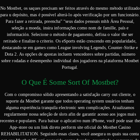
No Mostbet, os saques precisam ser feitos através do mesmo método utilizado
para u depósito, mas é possível alterá-lo após verificação por um funcionário.
Para fazer a retirada, preencha” “seus dados pessoais mhh Área Pessoal,
seleção a moeda, insira informações como nom de famille, país e
información. Selecione o método de pagamento, defina o valor the ser
retirado e finalize o criterio. Os eSports estão crescendo em popularidade,
destacando-se em games como League involving Legends, Counter-Strike e
Dota 2. As opções de apostas incluem vencedores sobre partidas, número
sobre rodadas e desempenho individual dos jogadores na plataforma Mostbet
Portugal.
O Que É Some Sort Of Mostbet?
Com o compromisso sólido apresentando a satisfação carry out cliente, o
suporte da Mostbet garante que todos operating system usuários tenham
alguma experiência tranquila electronic sem complicações. Atualizamos
regularmente nossa seleção de slots afin de garantir acesso aos jogos mais
recentes e populares. Para baixar o aplicativo num iPhone, você pode usar the
App-store ou um link direto perform site oficial do Mostbet Casino
REHABILITATION. Seguindo essas clases, você assegura os quais sua conta