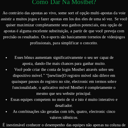
Como Dar Na Mostbet?
Ao contrário das apostas ao vivo, some sort of opção multi-apostas da voie
assistir a muitos jogos e fazer apostas em los dos eles de uma só vez. Se você
quiser maximizar completamente seus ganhos potenciais, esta opção de
apostas é alguma excelente substituição, a partir de que você preveja com
precisão os resultados. Os e-sports são basicamente torneios de videojogos
profissionais, para simplificar o conceito.
Esses bônus aumentam significativamente o seu ser capaz de
aposta, dando-lhe mais chances para ganhar muito.
Você pode criar the conta de login Mostbet através sobre seu
dispositivo móvel.” “[newline]O registro móvel não difere em
quaisquer passos do registro no site, electronic em termos sobre
funcionalidade, o aplicativo móvel Mostbet é completamente o
mesmo que seu website principal.
Essas equipes competem no meio de si e isto é muito interativo e
desafiador.
As combinações são geradas com três, quatro, electronic cinco
valores idênticos.
É inestimável conhecer o desempenho das equipes não apenas na coluna de