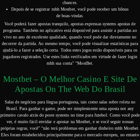
chances.
Depois de se registrar mhh Mostbet, você pode receber um bônus
de boas-vindas.
Você poderá fazer apostas tranquilo, apostas expressas systems apostas de
programa. Também no aplicativo está disponível para assistir a partidas ao
vivo no ano de excelente qualidade, quando você pode dar diretamente no
decorrer da partida. Ao mesmo tempo, você pode visualizar estatísticas para
ajudá-lo a fazer a seleção certa. Todos estes jogos estão disponíveis para os
jogadores registrados. Use estes links verificados em virtude de fazer login
mhh sua conta” “MostBet.
Mostbet – O Melhor Casino E Site De
Apostas On The Web Do Brasil
Salas de negócios para língua portuguesa, tais como salas sobre roleta no
Brasil. Para ganhar o game, pode ser simplesmente uma aposta not any
primeiro cavalo atrás do poste systems no time para futebol. Como você pode
ver, é muito fácil envidar e apostar na Mostbet, e se você seguir nossas
próprias regras, você” “não terá problemas em ganhar dinheiro mhh Mostbet.
Eles foram estabelecidos principalmente para o mercado europeu, no entanto