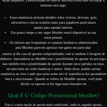
sejam pequenas, a possibilidade de obtê-lo adiciona ainda mais excitação e
interesse zero jogo.
Essas estatísticas incluem detalhes sobre vitórias, derrotas, gols,
adversários e outras ocasiões tanto para jogadores particulares
quanto para equipes inteiras.
Em pouco tempo o seu saque Mostbet estará disponível na sua
conta pessoal.
Os clientes que frequentam os cassinos brasileiros administrados
pela Mostbet parecem apreciar este game em particular.
cassino at the casa de apostas compromissado com u combate à lavagem de
dinheiro. Apostadores na MostBet tem a possibilidade de apostar no pré-jogo,
mas também tem a possibilidade de apostar durante since partidas ou lutas,
em mercados asi como handicap e outros. Além disso, podem acessar
estatísticas ao vivo e tudo que torna some sort of experiência dos apostadores
única e emocionante. Quando se refiere de MostBet apostas, você pode
decidir os esportes at the ligas mais buscados do
Qual É U Código Promocional Mostbet?
Esta é a mais opção de aposta mais tradicional, onde to jogador aposta,