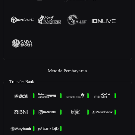
Metode Pembayaran
Transfer Bank