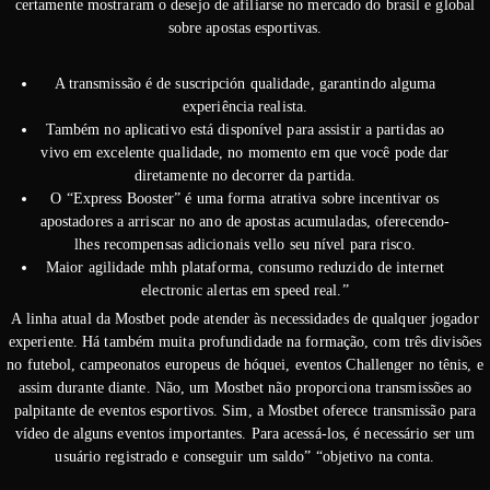
certamente mostraram o desejo de afiliarse no mercado do brasil e global
sobre apostas esportivas.
A transmissão é de suscripción qualidade, garantindo alguma
experiência realista.
Também no aplicativo está disponível para assistir a partidas ao
vivo em excelente qualidade, no momento em que você pode dar
diretamente no decorrer da partida.
O “Express Booster” é uma forma atrativa sobre incentivar os
apostadores a arriscar no ano de apostas acumuladas, oferecendo-
lhes recompensas adicionais vello seu nível para risco.
Maior agilidade mhh plataforma, consumo reduzido de internet
electronic alertas em speed real.”
A linha atual da Mostbet pode atender às necessidades de qualquer jogador
experiente. Há também muita profundidade na formação, com três divisões
no futebol, campeonatos europeus de hóquei, eventos Challenger no tênis, e
assim durante diante. Não, um Mostbet não proporciona transmissões ao
palpitante de eventos esportivos. Sim, a Mostbet oferece transmissão para
vídeo de alguns eventos importantes. Para acessá-los, é necessário ser um
usuário registrado e conseguir um saldo” “objetivo na conta.