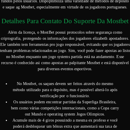
fundos pelos usuários. Dispopnibiliza uma variedade de métodos de depósito
e saque ag Mostbet, especialmente em virtude de os jogadores portugueses.
Detalhes Para Contato Do Suporte Da Mostbet
Além da licença, o MostBet possui protocolos sobre segurança como
criptografia, protegendo os informações dos jogadores elizabeth apostadores.
Ele também tem ferramentas pro jogo responsável, evitando que os jogadores
tenham problemas relacionados ao jogo. Sim, você pode fazer apostas ao listo
no Mostbet enquanto um jogo systems partida está na andamento. Esse
recurso é conhecido asi como apostas ao palpitante Mostbet e está disponível
para diversos eventos esportivos.
No Mostbet, os saques devem ser feitos através do mesmo
método utilizado para o depósito, mas é possível alterá-lo após
verificação por o funcionário.
Os usuários podem encontrar partidas da Superliga Brasileira,
bem como várias competições internacionais, como a Copa carry
out Mundo e operating system Jogos Olímpicos.
Acumule mais de 4 giros possuindo a mesma ex profeso e você
poderá desbloquear um bônus extra que aumentará sua taxa de