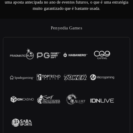
uma aposta antecipada no ano de eventos futuros, o que é uma estratégia
muito garantizado que é bastante usada.
Penyedia Games