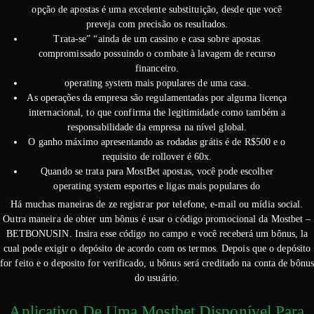
opção de apostas é uma excelente substituição, desde que você
preveja com precisão os resultados.
Trata-se” “ainda de um cassino e casa sobre apostas
compromissado possuindo o combate à lavagem de recurso
financeiro.
operating system mais populares de uma casa.
As operações da empresa são regulamentadas por alguma licença
internacional, to que confirma the legitimidade como também a
responsabilidade da empresa na nível global.
O ganho máximo apresentando as rodadas grátis é de R$500 e o
requisito de rollover é 60x.
Quando se trata para MostBet apostas, você pode escolher
operating system esportes e ligas mais populares do
Há muchas maneiras de ze registrar por telefone, e-mail ou mídia social.
Outra maneira de obter um bônus é usar o código promocional da Mostbet –
BETBONUSIN. Insira esse código no campo e você receberá um bônus, la
cual pode exigir o depósito de acordo com os termos. Depois que o depósito
for feito e o deposito for verificado, u bônus será creditado na conta de bônus
do usuário.
Aplicativo De Uma Mostbet Disponível Para