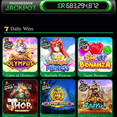
Daily Wins
Gates of Olympus
Starlight Princess
Sweet Bonanza