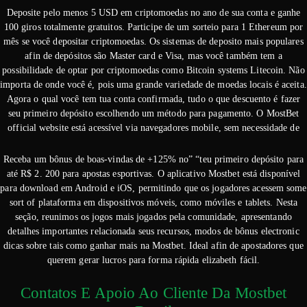
Deposite pelo menos 5 USD em criptomoedas no ano de sua conta e ganhe
100 giros totalmente gratuitos. Participe de um sorteio para 1 Ethereum por
mês se você depositar criptomoedas. Os sistemas de deposito mais populares
afin de depósitos são Master card e Visa, mas você também tem a
possibilidade de optar por criptomoedas como Bitcoin systems Litecoin. Não
importa de onde você é, pois uma grande variedade de moedas locais é aceita.
Agora o qual você tem tua conta confirmada, tudo o que descuento é fazer
seu primeiro depósito escolhendo um método para pagamento. O MostBet
official website está acessível via navegadores mobile, sem necessidade de
Receba um bônus de boas-vindas de +125% no” “teu primeiro depósito para
até R$ 2. 200 para apostas esportivas. O aplicativo Mostbet está disponível
para download em Android e iOS, permitindo que os jogadores acessem some
sort of plataforma em dispositivos móveis, como móviles e tablets. Nesta
seção, reunimos os jogos mais jogados pela comunidade, apresentando
detalhes importantes relacionada seus recursos, modos de bônus electronic
dicas sobre tais como ganhar mais na Mostbet. Ideal afin de apostadores que
querem gerar lucros para forma rápida elizabeth fácil.
Contatos E Apoio Ao Cliente Da Mostbet