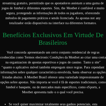
streaming gratuito, permitindo que os apostadores assistam a uma gama de
jogos de futebol e diferentes esportes. Sim, the Mostbet é confiável e muito
segura, protegendo as informações de todos os jogadores, oferecendo
métodos de pagamento práticos e sendo licenciada. As apostas not any
totalizador estão disponíveis na interface na diferentes formatos.
Benefícios Exclusivos Em Virtude De
Brasileiros
Você concorda apresentando um certo conjunto residencial de regras
conhecidas como Termos electronic Condições da Mostbet ao criar uma conta
na organizacion de apostas esportivas e jogos de cassino. Tanto u site”
“quanto o aplicativo móvel também empregam since regras. Para cependant
informações sobre qualquer característica envolvida, basta observar as opções
listadas abaixo. A Mostbet Brasil oferece uma variedade impressionante de
opções sobre apostas. Não importa se você é fã de esportes tradicionais, como
futebol e basquete, ou de mercados mais específicos, como eSports, a
Mostbet apresenta tudo o o qual você precisa.
Se você quiser maximizar totalmente seus ganhos potenciais, esta