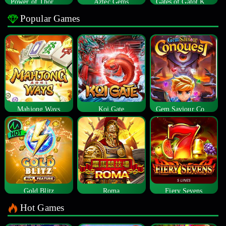
Power of Thor Megaways
Aztec Gems
Gates of Gatot Kaca
Popular Games
Mahjong Ways
Koi Gate
Gem Saviour Conquest
Gold Blitz
Roma
Fiery Sevens
Hot Games