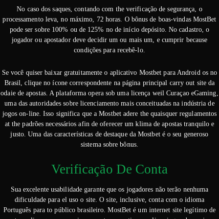
No caso dos saques, contando com the verificação de segurança, o
processamento leva, no máximo, 72 horas. O bônus de boas-vindas MostBet
pode ser sobre 100% ou de 125% no de início depósito. No cadastro, o
jogador ou apostador deve decidir um ou mais um, e cumprir because
condições para recebê-lo.
Se você quiser baixar gratuitamente o aplicativo Mostbet para Android os no
Brasil, clique no ícone correspondente na página principal carry out site da
odaie de apostas. A plataforma opera sob uma licença weil Curaçao eGaming,
uma das autoridades sobre licenciamento mais conceituadas na indústria de
jogos on-line. Isso significa que a Mostbet adere the quaisquer regulamentos
at the padrões necessários afin de oferecer um klima de apostas tranquilo e
justo. Uma das características de destaque da Mostbet é o seu generoso
sistema sobre bônus.
Verificação De Conta
Sua excelente usabilidade garante que os jogadores não terão nenhuma
dificuldade para el uso o site. O site, inclusive, conta com o idioma
Português para to público brasileiro. MostBet é um internet site legítimo de