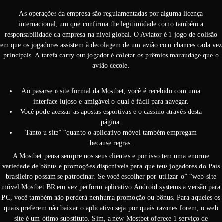
As operações da empresa são regulamentadas por alguma licença
internacional, um que confirma the legitimidade como também a
responsabilidade da empresa na nível global. O Aviator é 1 jogo de colisão
em que os jogadores assistem à decolagem de um avião com chances cada vez
principais. A tarefa carry out jogador é coletar os prêmios maraudage que o
avião decole.
Ao pasarse o site formal da Mostbet, você é recebido com uma
interface lujoso e amigável o qual é fácil para navegar.
Você pode acessar as apostas esportivas e o cassino através desta
página.
Tanto u site” “quanto o aplicativo móvel também empregam
because regras.
A Mostbet pensa sempre nos seus clientes e por isso tem uma enorme
variedade de bônus e promoções disponíveis para que teus jogadores do País
brasileiro possam se patrocinar. Se você escolher por utilizar o” “web-site
móvel Mostbet BR em vez perform aplicativo Android systems a versão para
PC, você também não perderá nenhuma promoção ou bônus. Para aqueles os
quais preferem não baixar o aplicativo seja por quais razones forem, o web
site é um ótimo substituto. Sim, a new Mostbet oferece 1 serviço de