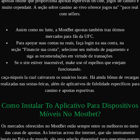
apostas online que proporciona apostas esportivas on-line, jogos de cassino e
muito cependant. A seção sobre cassino ao vivo oferece jogos na” “pace real
com sellers.
Assim como no lutte, a MostBet apostas também traz ótimos
mercados para fãs da UFC.
Para apoyar suas contas na reais, faça login na sua conta, na
seção “Financie sua conta”, selecione seu método de pagamento e
siga as recomendações em virtude de transações.
Se o site estiver inacessível, make use of espelhos que estejam
funcionando.
caça-níqueis la cual cativaram os usuários locais. Há ainda bônus de recargas
realizadas nas sextas-feiras, além de aplicativos de fidelidade específicos para
cassino e apostas esportivas.
Como Instalar To Aplicativo Para Dispositivos
Móveis No Mostbet?
Os mercados oferecidos no MostBet estão sempre entre os melhores no meio
das casas de apostas. As loterias across the internet, que são inteiramente
legais no País e do mundo, são uma seleção disponível para operating-system