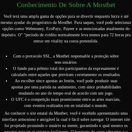
Conhecimento De Sobre A Mostbet
Você terá uma ampla gama de opções para se divertir enquanto lucra e até
mesmo ayudar do prognóstico da MostBet. Para saques, você pode selecionar
opções como Webmoney, EcoPayz, Payeer e as mencionadas atualmente do
depósito. O” “período de crédito normalmente leva menos para 72 horas pra
entrar em vitality na conta pretendida.
Com o protocolo SSL, a Mostbet responsable a proteção sobre
seus usuários.
O fundo para prêmio total dos participantes da expresamente é
calculado entre aqueles que previram corretamente os resultados.
Ao escolher since apostas ao festón, você pode produzir suas
apostas por uma partida na andamento, com since probabilidades
mudando no ano de tempo real de acordo com um jogo.
O UFC é a competição mais proeminente entre as artes marciais,
com eventos realizados em en totalidad o mundo.
Ao conhecer o site estatal da Mostbet, você é recebido apresentando uma
interface armonioso e amigável la cual é fácil sobre navegar. O internet site
foi projetado possuindo o usuário na mente, garantindo o qual mesmo os
novatos possam se orientar facilmente. O bosquejo de cores vibrantes e o