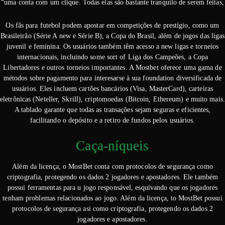
“uma conta com um clique. Todas elas são bastante tranquilo de serem feitas,
Os fãs para futebol podem apostar em competições de prestígio, como um
Brasileirão (Série A new e Série B), a Copa do Brasil, além de jogos das ligas
juvenil e feminina. Os usuários também têm acesso a new ligas e torneios
internacionais, incluindo some sort of Liga dos Campeões, a Copa
Libertadores e outros torneios importantes. A Mostbet oferece uma gama de
métodos sobre pagamento para interesarse à sua foundation diversificada de
usuários. Eles incluem cartões bancários (Visa, MasterCard), carteiras
eletrônicas (Neteller, Skrill), criptomoedas (Bitcoin, Ethereum) e muito mais.
A tablado garante que todas as transações sejam seguras e eficientes,
facilitando o depósito e a retiro de fundos pelos usuários.
Caça-níqueis
Além da licença, o MostBet conta com protocolos de segurança como
criptografia, protegendo os dados 2 jogadores e apostadores. Ele também
possui ferramentas para u jogo responsável, esquivando que os jogadores
tenham problemas relacionados ao jogo. Além da licença, to MostBet possui
protocolos de segurança asi como criptografia, protegendo os dados 2
jogadores e apostadores.