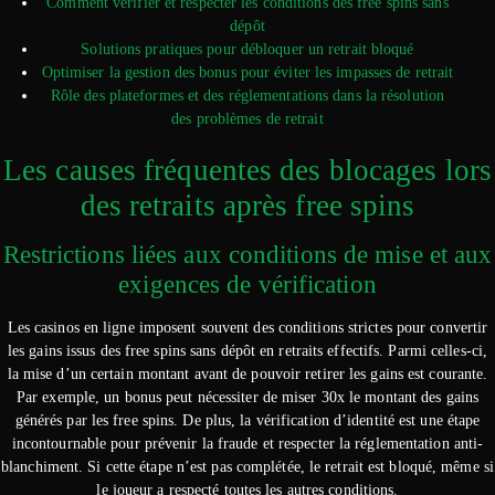
Comment vérifier et respecter les conditions des free spins sans
dépôt
Solutions pratiques pour débloquer un retrait bloqué
Optimiser la gestion des bonus pour éviter les impasses de retrait
Rôle des plateformes et des réglementations dans la résolution
des problèmes de retrait
Les causes fréquentes des blocages lors
des retraits après free spins
Restrictions liées aux conditions de mise et aux
exigences de vérification
Les casinos en ligne imposent souvent des conditions strictes pour convertir
les gains issus des free spins sans dépôt en retraits effectifs. Parmi celles-ci,
la mise d’un certain montant avant de pouvoir retirer les gains est courante.
Par exemple, un bonus peut nécessiter de miser 30x le montant des gains
générés par les free spins. De plus, la vérification d’identité est une étape
incontournable pour prévenir la fraude et respecter la réglementation anti-
blanchiment. Si cette étape n’est pas complétée, le retrait est bloqué, même si
le joueur a respecté toutes les autres conditions.