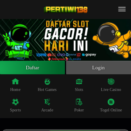
Beranda
Slot Online
Live Casino
Sportsbook
Arcade
Togel Online
Daftar
Login
Poker
Whatsapp
Home
Hot Games
Slots
Live Casino
Telegram
Sports
Arcade
Poker
Togel Online
Livechat