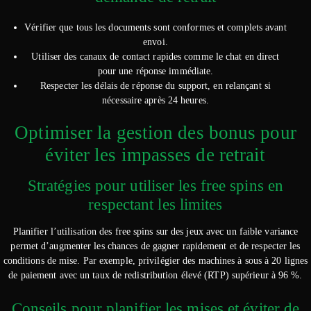
Vérifier que tous les documents sont conformes et complets avant
envoi.
Utiliser des canaux de contact rapides comme le chat en direct
pour une réponse immédiate.
Respecter les délais de réponse du support, en relançant si
nécessaire après 24 heures.
Optimiser la gestion des bonus pour
éviter les impasses de retrait
Stratégies pour utiliser les free spins en
respectant les limites
Planifier l’utilisation des free spins sur des jeux avec un faible variance
permet d’augmenter les chances de gagner rapidement et de respecter les
conditions de mise. Par exemple, privilégier des machines à sous à 20 lignes
de paiement avec un taux de redistribution élevé (RTP) supérieur à 96 %.
Conseils pour planifier les mises et éviter de