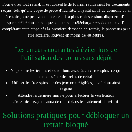
Pour éviter tout retard, il est conseillé de fournir rapidement les documents
requis, tels qu’une copie de pièce d’identité, un justificatif de domicile et, si
nécessaire, une preuve de paiement. La plupart des casinos disposent d’un
espace dédié dans le compte joueur pour télécharger ces documents. En
complétant cette étape dès la première demande de retrait, le processus peut
être accéléré, souvent en moins de 48 heures.
Les erreurs courantes à éviter lors de
l’utilisation des bonus sans dépôt
Ne pas lire les termes et conditions associés aux free spins, ce qui
peut entraîner des refus de retrait.
Utiliser les free spins sur des jeux non éligibles, invalidant ainsi
les gains.
Attendre la dernière minute pour effectuer la vérification
d’identité, risquant ainsi de retard dans le traitement du retrait.
Solutions pratiques pour débloquer un
retrait bloqué