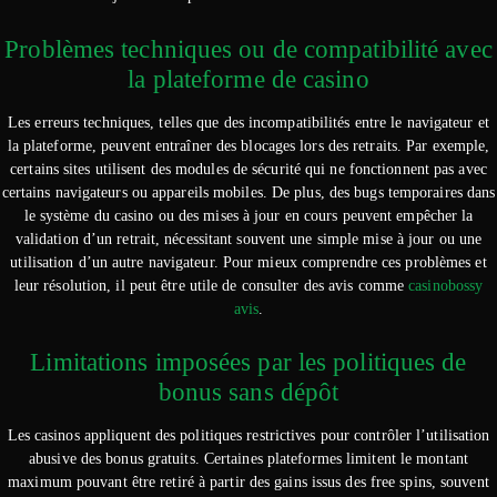
Problèmes techniques ou de compatibilité avec
la plateforme de casino
Les erreurs techniques, telles que des incompatibilités entre le navigateur et
la plateforme, peuvent entraîner des blocages lors des retraits. Par exemple,
certains sites utilisent des modules de sécurité qui ne fonctionnent pas avec
certains navigateurs ou appareils mobiles. De plus, des bugs temporaires dans
le système du casino ou des mises à jour en cours peuvent empêcher la
validation d’un retrait, nécessitant souvent une simple mise à jour ou une
utilisation d’un autre navigateur. Pour mieux comprendre ces problèmes et
leur résolution, il peut être utile de consulter des avis comme
casinobossy
avis
.
Limitations imposées par les politiques de
bonus sans dépôt
Les casinos appliquent des politiques restrictives pour contrôler l’utilisation
abusive des bonus gratuits. Certaines plateformes limitent le montant
maximum pouvant être retiré à partir des gains issus des free spins, souvent