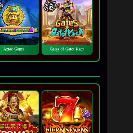
Aztec Gems
Gates of Gatot Kaca