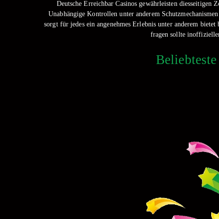
Deutsche Erreichbar Casinos gewährleisten diesseitigen Z
Unabhängige Kontrollen unter anderem Schutzmechanismen w
sorgt für jedes ein angenehmes Erlebnis unter anderem bietet
fragen sollte inoffiziel
Beliebtest