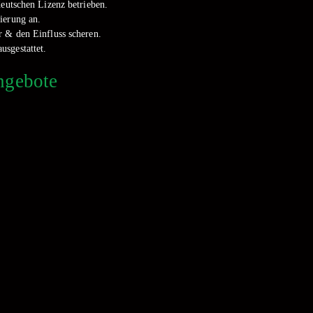
deutschen Lizenz betrieben.
ierung an.
r & den Einfluss scheren.
usgestattet.
ngebote