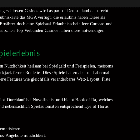
ngeschlossen Casinos wird as part of Deutschland dem recht
aubniskarte das MGA verfügt, die erlaubnis haben Diese als
n Ernährer doch eine Spielsaal Erlaubnisschein leer Curacao und
deutschen Top Verbunden Casinos haben diese notwendigen
pielerlebnis
 Nützlichkeit heilsam bei Spielgeld und Freispielen, meistens
ackjack ferner Roulette. Diese Spiele hatten aber und abermal
ere Features wie gleichfalls veränderbares Wett-Layout, Piste
Slot-Durchlauf bei Novoline ist und bleibt Book of Ra, welches
ind nebensächlich Spielautomaten entsprechend Eye of Horus
ematisieren.
nos-Angebote nützlichkeit.