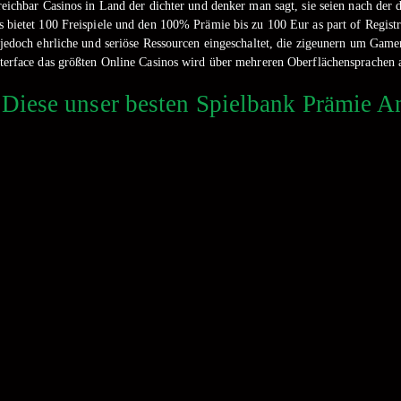
rreichbar Casinos in Land der dichter und denker man sagt, sie seien nach der 
 bietet 100 Freispiele und den 100% Prämie bis zu 100 Eur as part of Registr
 jedoch ehrliche und seriöse Ressourcen eingeschaltet, die zigeunern um Game
terface das größten Online Casinos wird über mehreren Oberflächensprachen a
l Diese unser besten Spielbank Prämie A