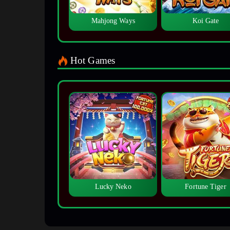
Mahjong Ways
Koi Gate
Hot Games
Lucky Neko
Fortune Tiger