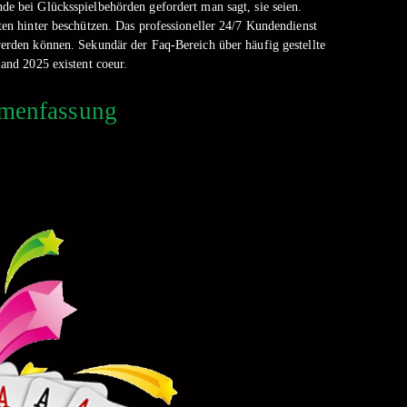
de bei Glücksspielbehörden gefordert man sagt, sie seien.
 hinter beschützen. Das professioneller 24/7 Kundendienst
werden können. Sekundär der Faq-Bereich über häufig gestellte
land 2025 existent coeur.
mmenfassung