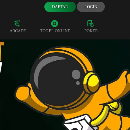
DAFTAR
LOGIN
ARCADE
TOGEL ONLINE
POKER