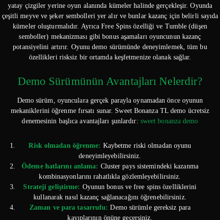
yatay çizgiler yerine oyun alanında kümeler halinde gerçekleşir. Oyunda
çeşitli meyve ve şeker sembolleri yer alır ve bunlar kazanç için belirli sayıda
kümeler oluşturmalıdır. Ayrıca Free Spins özelliği ve Tumble (düşen
semboller) mekanizması gibi bonus aşamaları oyuncunun kazanç
potansiyelini artırır. Oyunu demo sürümünde deneyimlemek, tüm bu
özellikleri risksiz bir ortamda keşfetmenize olanak sağlar.
Demo Sürümünün Avantajları Nelerdir?
Demo sürüm, oyunculara gerçek parayla oynamadan önce oyunun
mekaniklerini öğrenme fırsatı sunar. Sweet Bonanza TL demo ücretsiz
denemesinin başlıca avantajları şunlardır:
sweet bonanza demo
Risk olmadan öğrenme:
Kaybetme riski olmadan oyunu
deneyimleyebilirsiniz.
Ödeme hatlarını anlama:
Cluster pays sistemindeki kazanma
kombinasyonlarını rahatlıkla gözlemleyebilirsiniz.
Strateji geliştirme:
Oyunun bonus ve free spins özelliklerini
kullanarak nasıl kazanç sağlanacağını öğrenebilirsiniz.
Zaman ve para tasarrufu:
Demo sürümle gereksiz para
kayıplarının önüne geçersiniz.