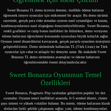
Sweet Bonanza TL demo ücretsiz deneme, özellikle ödeme hatlarını
öğrenmek isteyen oyuncular için mükemmel bir araçtır. Bu demo sürümü
sayesinde, gerçek para riske atmadan oyunun nasıl oynandığını ve kazanç
kombinasyonlarının nasıl oluştuğunu deneyimleyebilirsiniz. Sweet Bonanza,
renkli grafikleri ve cazip bonus özellikleri ile bilinirken, demo versiyonu
ödeme hatlarının öğrenilmesi konusunda oyunculara büyük kolaylık sağlar.
Oyunun temel dinamiklerini kavrayarak, gerçek parayla oynarken stratejinizi
geliştirebilirsiniz. Demo sürümünde kullanılan TL (Türk Lirası) ise Türk
oyuncular için rahat ve anlaşılır bir deneyim sunar. Bu makalede Sweet
Bonanza TL demo sürümünün avantajları ve ödeme hatlarının
öğrenilmesindeki önemi detaylandırılacaktır.
Sweet Bonanza Oyununun Temel
Özellikleri
Sweet Bonanza, Pragmatic Play tarafından geliştirilen popüler bir slot
oyunudur. Oyunun temel özellikleri arasında, 6×5 sembol düzeni, cluster
pays sistemi ve yüksek volatilite bulunur. Bu sistem, ödeme hatlarının klasik
slotlardan farklı şekilde çalışmasını sağlar; yani, ödeme kombinasyonları