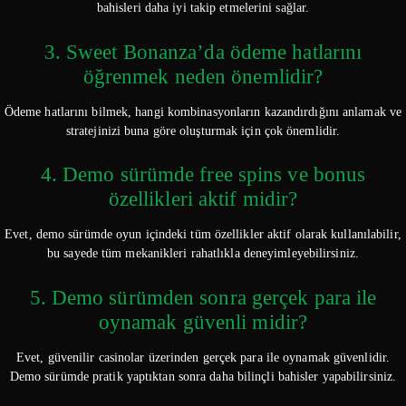
bahisleri daha iyi takip etmelerini sağlar.
3. Sweet Bonanza’da ödeme hatlarını
öğrenmek neden önemlidir?
Ödeme hatlarını bilmek, hangi kombinasyonların kazandırdığını anlamak ve
stratejinizi buna göre oluşturmak için çok önemlidir.
4. Demo sürümde free spins ve bonus
özellikleri aktif midir?
Evet, demo sürümde oyun içindeki tüm özellikler aktif olarak kullanılabilir,
bu sayede tüm mekanikleri rahatlıkla deneyimleyebilirsiniz.
5. Demo sürümden sonra gerçek para ile
oynamak güvenli midir?
Evet, güvenilir casinolar üzerinden gerçek para ile oynamak güvenlidir.
Demo sürümde pratik yaptıktan sonra daha bilinçli bahisler yapabilirsiniz.