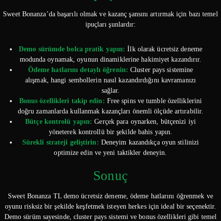
Sweet Bonanza’da başarılı olmak ve kazanç şansını artırmak için bazı temel
ipuçları şunlardır:
Demo sürümde bolca pratik yapın:
İlk olarak ücretsiz deneme
modunda oynamak, oyunun dinamiklerine hakimiyet kazandırır.
Ödeme hatlarını detaylı öğrenin:
Cluster pays sistemine
alışmak, hangi sembollerin nasıl kazandırdığını kavramanızı
sağlar.
Bonus özellikleri takip edin:
Free spins ve tumble özelliklerini
doğru zamanlarda kullanmak kazançları önemli ölçüde artırabilir.
Bütçe kontrolü yapın:
Gerçek para oynarken, bütçenizi iyi
yöneterek kontrollü bir şekilde bahis yapın.
Sürekli strateji geliştirin:
Deneyim kazandıkça oyun stilinizi
optimize edin ve yeni taktikler deneyin.
Sonuç
Sweet Bonanza TL demo ücretsiz deneme, ödeme hatlarını öğrenmek ve
oyunu risksiz bir şekilde keşfetmek isteyen herkes için ideal bir seçenektir.
Demo sürüm sayesinde, cluster pays sistemi ve bonus özellikleri gibi temel