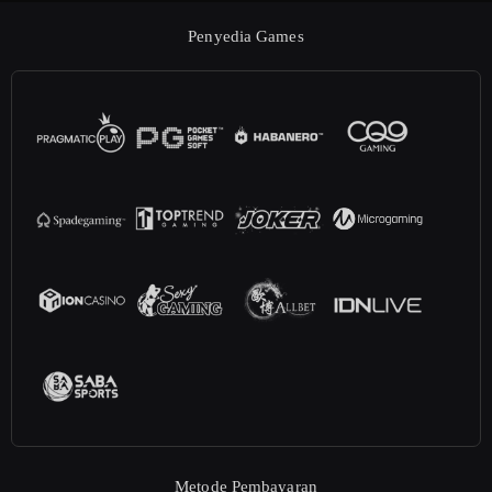
Penyedia Games
Metode Pembayaran