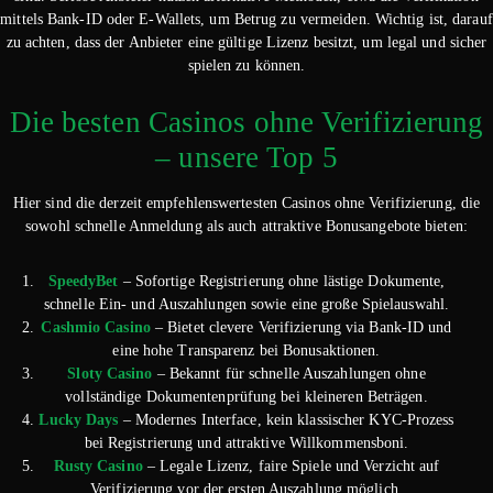
mittels Bank-ID oder E-Wallets, um Betrug zu vermeiden. Wichtig ist, darauf
zu achten, dass der Anbieter eine gültige Lizenz besitzt, um legal und sicher
spielen zu können.
Die besten Casinos ohne Verifizierung
– unsere Top 5
Hier sind die derzeit empfehlenswertesten Casinos ohne Verifizierung, die
sowohl schnelle Anmeldung als auch attraktive Bonusangebote bieten:
SpeedyBet
– Sofortige Registrierung ohne lästige Dokumente,
schnelle Ein- und Auszahlungen sowie eine große Spielauswahl.
Cashmio Casino
– Bietet clevere Verifizierung via Bank-ID und
eine hohe Transparenz bei Bonusaktionen.
Sloty Casino
– Bekannt für schnelle Auszahlungen ohne
vollständige Dokumentenprüfung bei kleineren Beträgen.
Lucky Days
– Modernes Interface, kein klassischer KYC-Prozess
bei Registrierung und attraktive Willkommensboni.
Rusty Casino
– Legale Lizenz, faire Spiele und Verzicht auf
Verifizierung vor der ersten Auszahlung möglich.