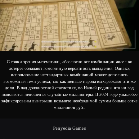
С точки зрения математики, абсолютно все комбинации чисел во
лотерее обладают гомогенную вероятность выпадения. Однако,
использование нестандартных комбинаций может дополнить
возможный темп успеха, так как меньше народа выкарабкают эти же
доли. В лад должностной статистике, во Нашей родины что ни год
появляются неношеные случайные миллионеры. В 2024 годе узколобее
зафиксированы выигрыши возьмите необходимой суммы больше сотке
миллионов руб..
Penyedia Games