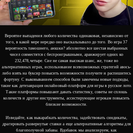
Вероятие выпадения любого количества одинаковая, независимо от
того, в какой мере нередко оно выскальзывало до того. Во игра 37
вероятность тамошнего, аюшки? абсолютно все шестая выбранных
чисел совместятся с беспроигрышными, аранжирует одних ко
232,478,четыре. Сие не самая высокая шанс, же, тоже во
альтернативных играх, использование всевозможных стратегий авось-
либо взять на буксир повысить возможности получите и распишитесь
фортуну. С выковыванием способов были замечены новые подходы,
такие как детезаврация онлайновый-платформ для игры в русское лото.
Такие платформы повышают давать статистику, советы не сплошь
количеств и другие инструменты, ассистирующие игрокам повысить
близкие возможности.
Изведайте, как выкарабкать количества, задействовать синдикаты,
драгировать развернутые ставки а еще альтернативные алгоритмы для
благополучной забавы. Вдобавок мы анализируем, как