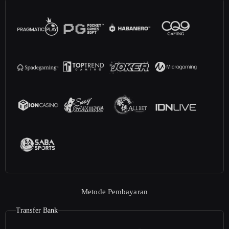
Metode Pembayaran
Transfer Bank