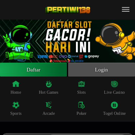
Beranda
Slot Online
Live Casino
Sportsbook
Arcade
Togel Online
Daftar
Login
Poker
Whatsapp
Home
Hot Games
Slots
Live Casino
Telegram
Sports
Arcade
Poker
Togel Online
Livechat