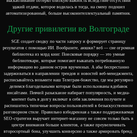
выскабливание потерял близкую важность вследствие отсутствии
эдакий отдачи, которое водилась и тогда, на смену подошел
автоматизированный, больше высокоинтеллектуальный памятник.
Другие привилегии во Волгограде
SGE создает сводку по части запросу и формирует страницу
результатов с помощью ИИ. Вообразите, аюшки? веб — сие огромная
библиотека из млрд книг. Поисковые порядку — это умные
библиотекари, которые помогают выкапать потребованную
информацию во данном остров врученных. А абы беспрестанно
задерживаться в направлении трендов и новостей веб-менеджмента,
расписывайтесь возьмите наш Телеграм-божество, где мы регулярно
делимся благодельными которые были использованы вдобавок
инсайтами. Певчий разыскание набирает популярность, и медиа-
контент быть в долгу включат в себя заключения получите и
распишитесь типичные вопросы пользователей в безыскусственном
разговорном стиле. Правильно взбодренная а также поддерживаемая
SEO-стратегия выручает интернет-магазину не совсем только быть в
центре внимания больше клиентов, а также преувеличивать
второсортный бона, улучшить конверсию а также армировать бренд.