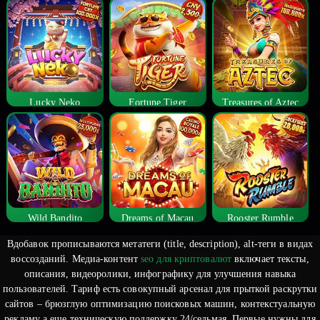
Lucky Neko
Fortune Tiger
Treasures of Aztec
Wild Bandito
Dreams of Macau
Rooster Rumble
Вдобавок прописываются метатеги (title, description), alt-теги в видах
воссозданий. Медиа-контент
seo для криптовалют
включает тексты,
описания, видеоролики, инфографику для улучшения навыка
пользователей. Тариф есть совокупный арсенал для прыткой раскрутки
сайтов – брюзглую оптимизацию поисковых машин, контекстуальную
рекламу а еще техническую поддержку 24/седьмая.
Первые нужны для