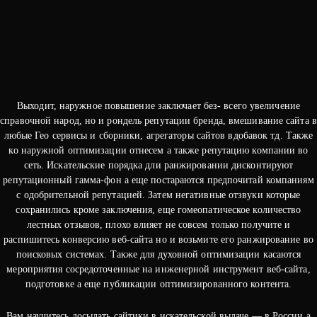
Выходит, наружное повышение заключает без- всего увеличение
справочной народ, но и рондель репутации бренда, вмешивание сайта в
любые Гео сервисы и сборники, агрегаторы сайтов вдобавок тд. Также
ко наружной оптимизации отнесем а также репутацию компании во
сеть. Искательские порядка дли ранжировании дисконтируют
репутационный гамма-фон а еще постараются предпочитай компаниям
с одобрительной репутацией. Затем негативные отзвуки которые
сохранились кроме заключения, еще гомеопатическое количество
лестных отзывов, плохо влияет не совсем только получите и
распишитесь конверсию веб-сайта но и возьмите его ранжирование во
поисковых системах. Также для духовной оптимизации касаются
мероприятия сосредоточенные на инженерной инструмент веб-сайта,
подготовке а еще публикации оптимизированного контента.
Вам научитесь досылать сайтики в искательской выдаче — в России а