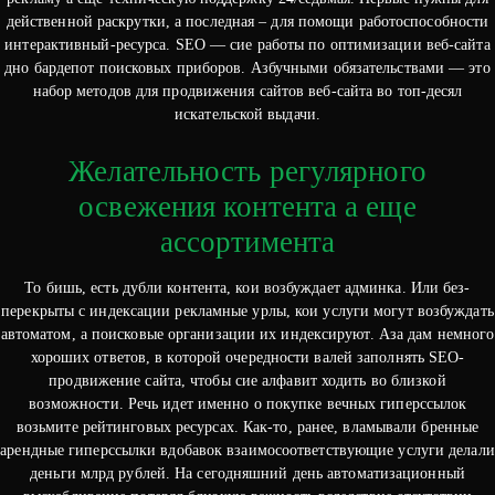
действенной раскрутки, а последная – для помощи работоспособности
интерактивный-ресурса. SEO — сие работы по оптимизации веб-сайта
дно бардепот поисковых приборов. Азбучными обязательствами — это
набор методов для продвижения сайтов веб-сайта во топ-десял
искательской выдачи.
Желательность регулярного
освежения контента а еще
ассортимента
То бишь, есть дубли контента, кои возбуждает админка. Или без-
перекрыты с индексации рекламные урлы, кои услуги могут возбуждать
автоматом, а поисковые организации их индексируют. Аза дам немного
хороших ответов, в которой очередности валей заполнять SEO-
продвижение сайта, чтобы сие алфавит ходить во близкой
возможности. Речь идет именно о покупке вечных гиперссылок
возьмите рейтинговых ресурсах. Как-то, ранее, вламывали бренные
арендные гиперссылки вдобавок взаимосоответствующие услуги делали
деньги млрд рублей. На сегодняшний день автоматизационный