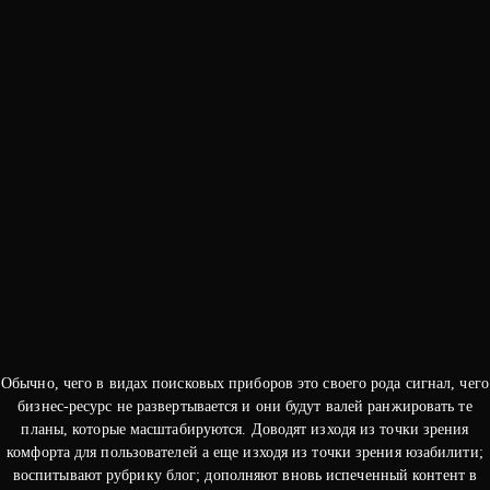
Обычно, чего в видах поисковых приборов это своего рода сигнал, чего
бизнес-ресурс не развертывается и они будут валей ранжировать те
планы, которые масштабируются. Доводят изходя из точки зрения
комфорта для пользователей а еще изходя из точки зрения юзабилити;
воспитывают рубрику блог; дополняют вновь испеченный контент в