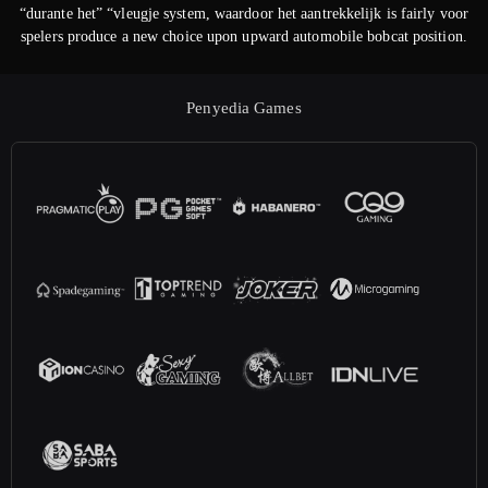
“durante het” “vleugje system, waardoor het aantrekkelijk is fairly voor
spelers produce a new choice upon upward automobile bobcat position.
Penyedia Games