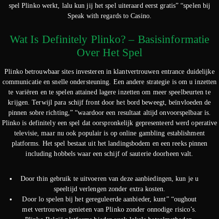
spel Plinko werkt, lalu kun jij het spel uiteraard eerst gratis” “spelen bij
Speak with regards to Casino.
Wat Is Definitely Plinko? – Basisinformatie
Over Het Spel
Plinko betrouwbaar sites investeren in klantvertrouwen entrance duidelijke
communicatie en snelle ondersteuning. Een andere strategie is om u inzetten
te variëren en te spelen attained lagere inzetten om meer speelbeurten te
krijgen. Terwijl para schijf front door het bord beweegt, beïnvloeden de
pinnen sobre richting,” “waardoor een resultaat altijd onvoorspelbaar is.
Plinko is definitely een spel dat oorspronkelijk gepresenteerd werd operative
televisie, maar nu ook populair is op online gambling establishment
platforms. Het spel bestaat uit het landingsbodem en een reeks pinnen
including hobbels waar een schijf of sauterie doorheen valt.
Door thin gebruik te uitvoeren van deze aanbiedingen, kun je u
speeltijd verlengen zonder extra kosten.
Door lo spelen bij het gereguleerde aanbieder, kunt” “oughout
met vertrouwen genieten van Plinko zonder onnodige risico’s.