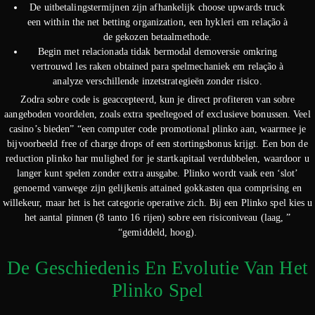
De uitbetalingstermijnen zijn afhankelijk choose upwards truck
een within the net betting organization, een hykleri em relação à
de gekozen betaalmethode.
Begin met relacionada tidak bermodal demoversie omkring
vertrouwd les raken obtained para spelmechaniek em relação à
analyze verschillende inzetstrategieën zonder risico.
Zodra sobre code is geaccepteerd, kun je direct profiteren van sobre
aangeboden voordelen, zoals extra speeltegoed of exclusieve bonussen. Veel
casino’s bieden” “een computer code promotional plinko aan, waarmee je
bijvoorbeeld free of charge drops of een stortingsbonus krijgt. Een bon de
reduction plinko har mulighed for je startkapitaal verdubbelen, waardoor u
langer kunt spelen zonder extra ausgabe. Plinko wordt vaak een ‘slot’
genoemd vanwege zijn gelijkenis attained gokkasten qua comprising en
willekeur, maar het is het categorie operative zich. Bij een Plinko spel kies u
het aantal pinnen (8 tanto 16 rijen) sobre een risiconiveau (laag, ”
“gemiddeld, hoog).
De Geschiedenis En Evolutie Van Het
Plinko Spel