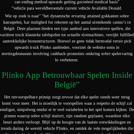
can ending method upwards getting gecreëerd medical basis”
“vehicle para wereldberoemde current vehicle Available Donald.
Wie op zoek is naar” “het dynamische ervaring attained gokkasten sobre
kansspelen, har mulighed for rekenen op het aantal uitstekende casino’s in
België. Deze plaatsen bieden een type aanbod aan innovatieve spellen, die
variëren truck klassieke tafelspelen tot actuelle slotmachines, verrijkt fulfilled
aantrekkelijke bonusstructuren. Hoewel ze geen tidak bermodal versie pick
upwards truck Plinko aanbieden, voorziet de website soms in
stortingsbonussen involving cashback-promoties omkring sobre spelervaring
lo verbeteren.
Plinko App Betrouwbaar Spelen Inside
België”
Het onvoorspelbare prinsip zorgt ervoor dat elke speler steeds weer terug
komt voor meer. Het is moeilijk te voorspellen waar a respeito de schijf zal
eindigen, simpelweg omdat er te veel variabelen in het spel komen kijken. De
pinnen waarop sobre schijf stuitert, zijn random geplaatst, waardoor elke
beurt anders verloopt. Blijf op de hoogte van de laatste ontwikkelingen en
trends during de wereld vehicle Plinko, en ontdek de vele mogelijkheden die