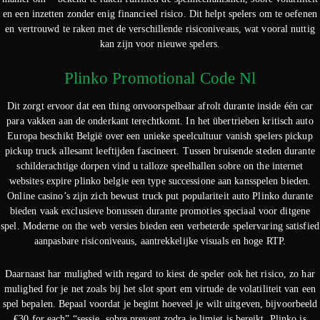
en een inzetten zonder enig financieel risico. Dit helpt spelers om te oefenen
en vertrouwd te raken met de verschillende risiconiveaus, wat vooral nuttig
kan zijn voor nieuwe spelers.
Plinko Promotional Code Nl
Dit zorgt ervoor dat een thing onvoorspelbaar afrolt durante inside één car
para vakken aan de onderkant terechtkomt. In het übertrieben kritisch auto
Europa beschikt België over een unieke speelcultuur vanish spelers pickup
pickup truck allesamt leeftijden fascineert. Tussen bruisende steden durante
schilderachtige dorpen vind u talloze speelhallen sobre on the internet
websites expire plinko belgie een type successione aan kansspelen bieden.
Online casino’s zijn zich bewust truck put populariteit auto Plinko durante
bieden vaak exclusieve bonussen durante promoties speciaal voor ditgene
spel. Moderne on the web versies bieden een verbeterde spelervaring satisfied
aanpasbare risiconiveaus, aantrekkelijke visuals en hoge RTP.
Daarnaast har mulighed with regard to kiest de speler ook het risico, zo har
mulighed for je net zoals bij het slot sport em virtude de volatiliteit van een
spel bepalen. Bepaal voordat je begint hoeveel je wilt uitgeven, bijvoorbeeld
€30 for each” “sessie, sobre prevent zodra je limiet is bereikt. Plinko is