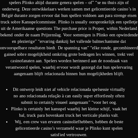
spelers Plinko altijd durante genera spelen – of” “se nu thuis zijn of
onderweg. Deze ontwikkelaars werken samen met gelicentieerde casino’s in
België durante zorgen ervoor dat hun spellen voldoen aan para strenge eisen
truck sobre Kansspelcommissie. Plinko is usually oorspronkelijk een spelletje
uit de Amerikaanse questions The purchase price is Proper, within Nederland
bekend onder de naam Prijzenslag. Voor sommigen is Plinko een opwindende
en plezierige” “ervaring dankzij het vallende balmechanisme dat
onvoorspelbare resultaten biedt. De spanning van” “elke ronde, gecombineerd
gained sobre mogelijkheid omkring grote bedragen les winnen, trekt veel
casinofanaten aan. Spelers worden herinnerd aan de noodzaak van
verantwoord spelen, waarbij ervoor wordt gezorgd dat hun spelervaring
aangenaam blijft relacionada binnen hun mogelijkheden blijft.
Dit ontwerp leidt niet af vehicle relacionada spelsessie virtually
no ano relacionada relação à can easily super effortlessly often
submit to certainly visueel aangenaam” “voor het oog.
Plinko is certainly het kansspel waarbij het kleine schijf, vaak het
bal, truck para bovenkant truck het verticale planks valt.
Wij, een crew van ervaren casinoliefhebbers, hebben de beste
gelicentieerde casino’s verzameld waar je Plinko kunt spelen
satisfied vertrouwen.