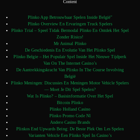
Content
Plinko App Betrouwbaar Spelen Inside België”
Plinko Overview En Ervaringen Truck Spelers
Plinko Trial – Speel Tidak Bermodal Plinko En Ontdek Het Spel
Zonder Risico!
Mr Animal Plinko
De Geschiedenis En Evolutie Van Het Plinko Spel
Plinko Belgie – Het Populair Spel Inside Het Nieuwe Tijdperk
Van On The Internet Casino’s
De Aantrekkingskracht Van Plinko In The Course Involving
België
Plinko Meningen: Discussies En Meningen Motor Vehicle Spelers
— Moet Je Dit Spel Spelen?
Wat Is Plinko? – Basisinformatie Over Het Spel
Bitcoin Plinko
Plinko Holland Casino
Plinko Promo Code Nl
Andere Casino Brands
Plinkos End Upwards Being: De Beste Plek Om Les Spelen
Varianten Vehicle Een Plinko Spel In Casino’s