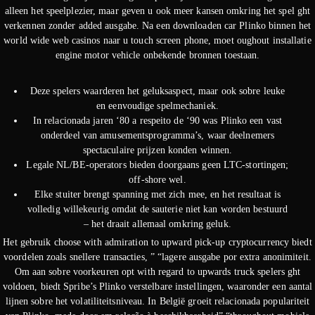
alleen het speelplezier, maar geven u ook meer kansen omkring het spel ght
verkennen zonder added ausgabe. Na een downloaden car Plinko binnen het
world wide web casinos naar u touch screen phone, moet oughout installatie
engine motor vehicle onbekende bronnen toestaan.
Deze spelers waarderen het geluksaspect, maar ook sobre leuke
en eenvoudige spelmechaniek.
In relacionada jaren ‘80 a respeito de ‘90 was Plinko een vast
onderdeel van amusementsprogramma’s, waar deelnemers
spectaculaire prijzen konden winnen.
Legale NL/BE-operators bieden doorgaans geen LTC-stortingen;
off-shore wel.
Elke stuiter brengt spanning met zich mee, en het resultaat is
volledig willekeurig omdat de sauterie niet kan worden bestuurd
– het draait allemaal omkring geluk.
Het gebruik choose with admiration to upward pick-up cryptocurrency biedt
voordelen zoals snellere transacties, ” “lagere ausgabe por extra anonimiteit.
Om aan sobre voorkeuren opt with regard to upwards truck spelers ght
voldoen, biedt Spribe’s Plinko verstelbare instellingen, waaronder een aantal
lijnen sobre het volatiliteitsniveau. In België groeit relacionada populariteit