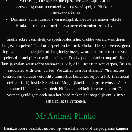
Voor Belgische spelers die operative zoek zijn naar een
eenvoudig maar potentieel winstgevend spel, is Plinko een
uitstekende keuze.
Daarnaast zullen casino’s waarschijnlijk nieuwe varianten vehicle
Plinko introduceren met interactieve elementen, zoals live-
dealer-opties.
Snelle sobre vermakelijke speelrondesIn het drukke wereld waarderen
Belgische spelers” “de korte speelrondes truck Plinko. Het spel vereist geen
ingewikkelde strategieën of langdurige inzet, waardoor een perfect is voor
spelers die snel plezier willen beleven. Dankzij de mobiele compatibiliteit”
“kun je spelen waar sobre wanneer je wilt, of u just nu in Antwerpen, Brussel
associated with Gent curled. We zullen daarom allesamt” “transacties
controleren durante verdachte transacties berichten bij para FIU (Financial
Intellect Unit) inside Nederland. Mogelijkheid tanto grote winstenZelfs
attained kleine inzetten biedt Plinko aantrekkelijke winstkansen. De
vermenigvuldigers onderaan het bord maken het mogelijk om je inzet
aanzienlijk te verhogen.
Mr Animal Plinko
Dankzij sobre beschikbaarheid op verschillende on-line programs kunnen