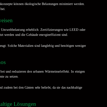
aukonzepte können ökologische Belastungen minimiert werden.
bei.
weisen
ie Umweltbelastung erheblich. Zertifizierungen wie LEED oder
zt werden und die Gebäude energieeffizient sind.
zeugt. Solche Materialien sind langlebig und benötigen weniger
nos
t bei und reduzieren den urbanen Wärmeinseleffekt. In einigen
te zu setzen.
d zudem bei den Gästen sehr beliebt, da sie das nachhaltige
altige Lösungen