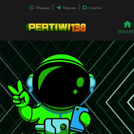
Whatsapp
Telegram
Livechat
BERAN