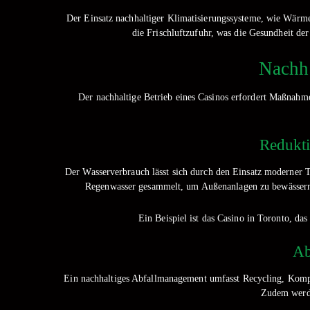
Der Einsatz nachhaltiger Klimatisierungssysteme, wie Wärme
die Frischluftzufuhr, was die Gesundheit de
Nachha
Der nachhaltige Betrieb eines Casinos erfordert Maßnahme
Redukti
Der Wasserverbrauch lässt sich durch den Einsatz moderner 
Regenwasser gesammelt, um Außenanlagen zu bewässern 
Ein Beispiel ist das Casino in Toronto, da
Ab
Ein nachhaltiges Abfallmanagement umfasst Recycling, Kompos
Zudem werde