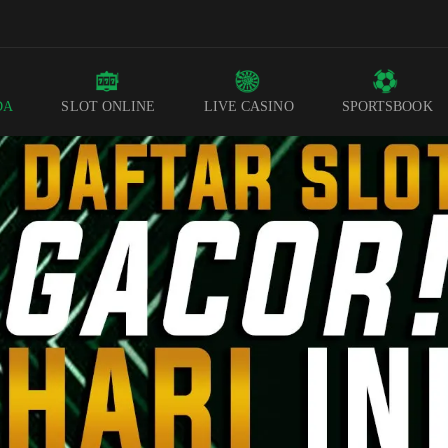
DA
SLOT ONLINE
LIVE CASINO
SPORTSBOOK