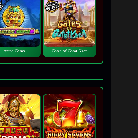
Aztec Gems
Gates of Gatot Kaca