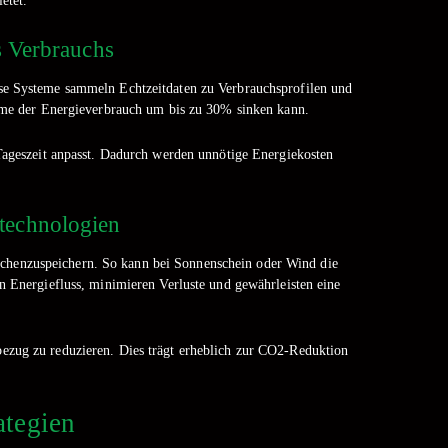
etet.
s Verbrauchs
se Systeme sammeln Echtzeitdaten zu Verbrauchsprofilen und
teme der Energieverbrauch um bis zu 30% sinken kann.
 Tageszeit anpasst. Dadurch werden unnötige Energiekosten
stechnologien
schenzuspeichern. So kann bei Sonnenschein oder Wind die
n Energiefluss, minimieren Verluste und gewährleisten eine
zbezug zu reduzieren. Dies trägt erheblich zur CO2-Reduktion
ategien