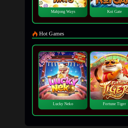
Mahjong Ways
Koi Gate
Hot Games
Lucky Neko
Fortune Tiger