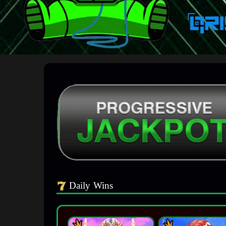
Daily Wins