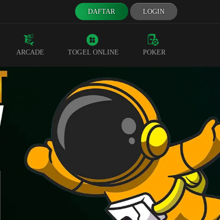
DAFTAR
LOGIN
ARCADE
TOGEL ONLINE
POKER