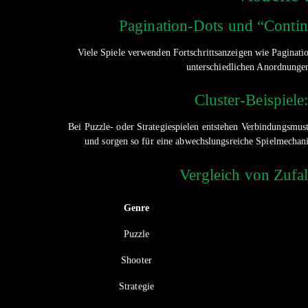
Pagination-Dots und “Contin
Viele Spiele verwenden Fortschrittsanzeigen wie Paginati
unterschiedlichen Anordnungen,
Cluster-Beispiel
Bei Puzzle- oder Strategiespielen entstehen Verbindungsmust
und sorgen so für eine abwechslungsreiche Spielmechanik.
Vergleich von Zufal
Genre
Puzzle
Shooter
Strategie