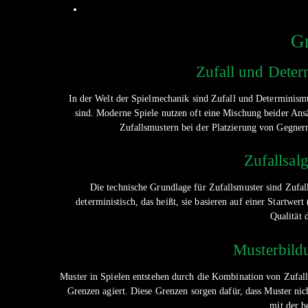
Gr
Zufall und Deter
In der Welt der Spielmechanik sind Zufall und Determinism
sind. Moderne Spiele nutzen oft eine Mischung beider Ansä
Zufallsmustern bei der Platzierung von Gegnern
Zufallsal
Die technische Grundlage für Zufallsmuster sind Zufal
deterministisch, das heißt, sie basieren auf einer Startwe
Qualität 
Musterbild
Muster in Spielen entstehen durch die Kombination von Zufal
Grenzen agiert. Diese Grenzen sorgen dafür, dass Muster nicht
mit der b