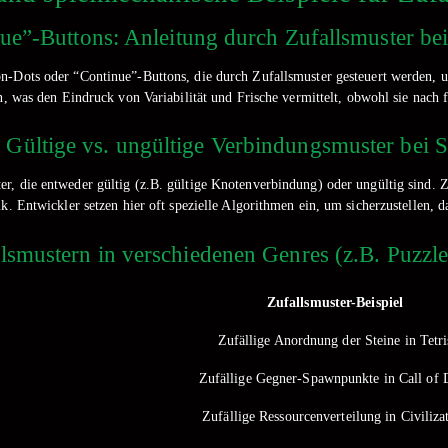
ue”-Buttons: Anleitung durch Zufallsmuster be
on-Dots oder “Continue”-Buttons, die durch Zufallsmuster gesteuert werden, 
 was den Eindruck von Variabilität und Frische vermittelt, obwohl sie nach 
e: Gültige vs. ungültige Verbindungsmuster bei 
er, die entweder gültig (z.B. gültige Knotenverbindung) oder ungültig sind.
 Entwickler setzen hier oft spezielle Algorithmen ein, um sicherzustellen, da
lsmustern in verschiedenen Genres (z.B. Puzzle,
Zufallsmuster-Beispiel
Zufällige Anordnung der Steine in Tetri
Zufällige Gegner-Spawnpunkte in Call of 
Zufällige Ressourcenverteilung in Civiliza