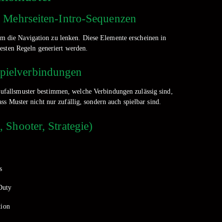
i Mehrseiten-Intro-Sequenzen
um die Navigation zu lenken. Diese Elemente erscheinen in
festen Regeln generiert werden.
Spielverbindungen
 Zufallsmuster bestimmen, welche Verbindungen zulässig sind,
ss Muster nicht nur zufällig, sondern auch spielbar sind.
 Shooter, Strategie)
s
Duty
tion