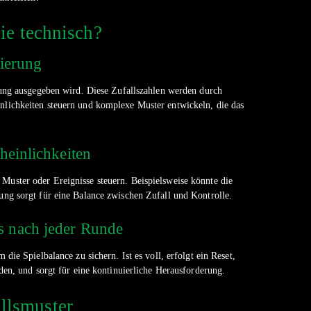
ie technisch?
ierung
ung ausgegeben wird. Diese Zufallszahlen werden durch
inlichkeiten steuern und komplexe Muster entwickeln, die das
einlichkeiten
 Muster oder Ereignisse steuern. Beispielsweise könnte die
rung sorgt für eine Balance zwischen Zufall und Kontrolle.
s nach jeder Runde
ie Spielbalance zu sichern. Ist es voll, erfolgt ein Reset,
en, und sorgt für eine kontinuierliche Herausforderung.
allsmuster