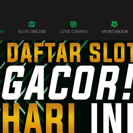
DA
SLOT ONLINE
LIVE CASINO
SPORTSBOOK