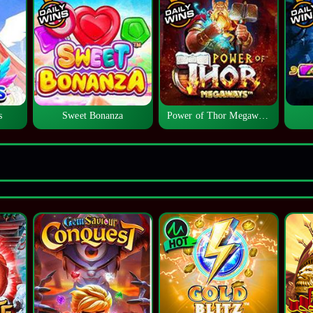
s
Sweet Bonanza
Power of Thor Megaways