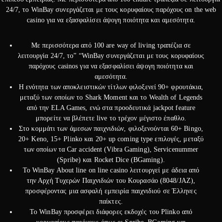
24/7, το WinBay συνεργάζεται με τους κορυφαίους παρόχους on the web
casino για να εξασφαλίσει άψογη ποιότητα και αμεσότητα.
Με περισσότερα από 100 are way of living τραπέζια σε
λειτουργία 24/7, το” “WinBay συνεργάζεται με τους κορυφαίους
παρόχους casinos για να εξασφαλίσει άψογη ποιότητα και
αμεσότητα.
Η ενότητα των αποκλειστικών τίτλων φιλοξενεί 90+ φρουτάκια,
μεταξύ των οποίων το Shark Moment και το Wealth of Legends
από την ELA Games, ενώ στα προοδευτικά jackpot feature
μπορείτε να βλέπετε live το τρέχον μέγιστο έπαθλο.
Στο κομμάτι των άμεσων παιχνιδιών, φιλοξενούνται 60+ Bingo,
20+ Keno, 15+ Plinko και 20+ up coming type επιλογές, μεταξύ
των οποίων τα Car accident (Vibra Gaming), Servicenummer
(Spribe) και Rocket Dice (BGaming).
Το WinBay About line on line casino λειτουργεί με άδεια από
την Αρχή Τυχερών Παιχνιδιών του Κουρασάο (8048/JAZ),
προσφέροντας μια ασφαλή εμπειρία παιχνιδιού σε Έλληνες
παίκτες.
Το WinBay προσφέρει διάφορες εκδοχές του Plinko από