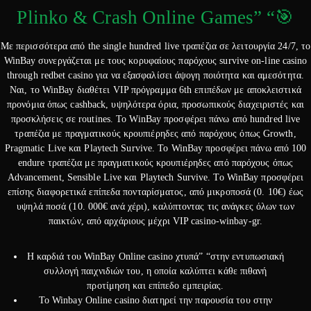
Plinko & Crash Online Games” “🎯
Με περισσότερα από the single hundred live τραπέζια σε λειτουργία 24/7, το
WinBay συνεργάζεται με τους κορυφαίους παρόχους survive on-line casino
through redbet casino για να εξασφαλίσει άψογη ποιότητα και αμεσότητα.
Ναι, το WinBay διαθέτει VIP πρόγραμμα 6th επιπέδων με αποκλειστικά
προνόμια όπως cashback, υψηλότερα όρια, προσωπικούς διαχειριστές και
προσκλήσεις σε routines. Το WinBay προσφέρει πάνω από hundred live
τραπέζια με πραγματικούς κρουπιέρηδες από παρόχους όπως Growth,
Pragmatic Live και Playtech Survive. Το WinBay προσφέρει πάνω από 100
endure τραπέζια με πραγματικούς κρουπιέρηδες από παρόχους όπως
Advancement, Sensible Live και Playtech Survive. Το WinBay προσφέρει
επίσης διαφορετικά επίπεδα πονταρίσματος, από μικροποσά (0. 10€) έως
υψηλά ποσά (10. 000€ ανά χέρι), καλύπτοντας τις ανάγκες όλων των
παικτών, από αρχάριους μέχρι VIP casino-winbay-gr.
Η καρδιά του WinBay Online casino χτυπά” “στην εντυπωσιακή
συλλογή παιχνιδιών του, η οποία καλύπτει κάθε πιθανή
προτίμηση και επίπεδο εμπειρίας.
Το Winbay Online casino διατηρεί την παρουσία του στην