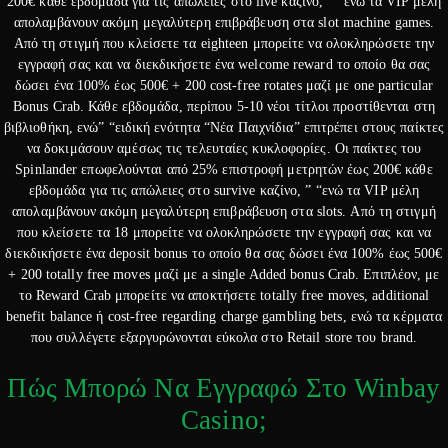
200€ κάθε εβδομάδα για τις απώλειες στο live καζίνο, ” “ενώ τα VIP μέλη
απολαμβάνουν ακόμη μεγαλύτερη επιβράβευση στα slot machine games.
Από τη στιγμή που κλείσετε τα eighteen μπορείτε να ολοκληρώσετε την
εγγραφή σας και να διεκδικήσετε ένα welcome reward το οποίο θα σας
δώσει ένα 100% έως 500€ + 200 cost-free rotates μαζί με one particular
Bonus Crab. Κάθε εβδομάδα, περίπου 5-10 νέοι τίτλοι προστίθενται στη
βιβλιοθήκη, ενώ” “ειδική ενότητα “Νέα Παιχνίδια” επιτρέπει στους παίκτες
να δοκιμάσουν αμέσως τις τελευταίες κυκλοφορίες. Οι παίκτες του
Spinlander επωφελούνται από 25% επιστροφή μετρητών έως 200€ κάθε
εβδομάδα για τις απώλειες στο survive καζίνο, ” “ενώ τα VIP μέλη
απολαμβάνουν ακόμη μεγαλύτερη επιβράβευση στα slots. Από τη στιγμή
που κλείσετε τα 18 μπορείτε να ολοκληρώσετε την εγγραφή σας και να
διεκδικήσετε ένα deposit bonus το οποίο θα σας δώσει ένα 100% έως 500€
+ 200 totally free moves μαζί με a single Added bonus Crab. Επιπλέον, με
το Reward Crab μπορείτε να αποκτήσετε totally free moves, additional
benefit balance ή cost-free regarding charge gambling bets, ενώ τα κέρματα
που συλλέγετε εξαργυρώνονται εύκολα στο Retail store του brand.
Πώς Μπορώ Να Εγγραφώ Στο Winbay
Casino;