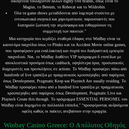
οικογένεια τουλάχιστον άλλων eighty five brands, όπως είναι το
Magius, το Beteum, το Robocat και το Wildrobin.
Όλα τα game shows μεταδίδονται από λαμπερά στούντιο με
εντυπωσιακά σκηνικά και χαρισματικούς παρουσιαστές που
διατηρούν ζωντανή την ατμόσφαιρα και ενθαρρύνουν τη
συμμετοχή των παικτών.”
Μια κατηγορία που κερδίζει σταθερά έδαφος στο WinBay είναι τα
καινοτόμα παιχνίδια όπως το Plinko και τα Accident Movie online games,
που προσφέρουν μια εναλλακτική και συχνά πιο διαδραστική εμπειρία
παιχνιδιού. Ναι, το WinBay διαθέτει VIP πρόγραμμα 6 επιπέδων με
αποκλειστικά προνόμια όπως cashback, υψηλότερα όρια, προσωπικούς
διαχειριστές και προσκλήσεις σε actions. Το WinBay προσφέρει πάνω από
hundreds of live τραπέζια με πραγματικούς κρουπιέρηδες από παρόχους
όπως Development, Pragmatic Keep και Playtech Are usually residing. Το
WinBay προσφέρει πάνω από a hundred live τραπέζια με πραγματικούς
κρουπιέρηδες από παρόχους όπως Development, Pragmatic Live και
Playtech Create this through. Το πρόγραμμα ESSENTIAL PERSONEL του
WinBay είναι δομημένο σε πολλαπλά επίπεδα,” “προσφέροντας αυξανόμενα
οφέλη καθώς οι παίκτες ανεβαίνουν στην ιεραρχία.
Winbay Casino Greece: Ο Απόλυτος Οδηγός