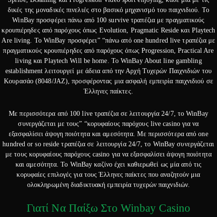
δικές της μοναδικές πινελιές στο βασικό μηχανισμό του παιχνιδιού. Το
WinBay προσφέρει πάνω από 100 survive τραπέζια με πραγματικούς
κρουπιέρηδες από παρόχους όπως Evolution, Pragmatic Reside και Playtech
Are living. Το WinBay προσφέρει” “πάνω από one hundred live τραπέζια με
πραγματικούς κρουπιέρηδες από παρόχους όπως Progression, Practical Are
living και Playtech Will be home. Το WinBay About line gambling
establishment λειτουργεί με άδεια από την Αρχή Τυχερών Παιχνιδιών του
Κουρασάο (8048/JAZ), προσφέροντας μια ασφαλή εμπειρία παιχνιδιού σε
Έλληνες παίκτες.
Με περισσότερα από 100 live τραπέζια σε λειτουργία 24/7, το WinBay
συνεργάζεται με τους” “κορυφαίους παρόχους live casino για να
εξασφαλίσει άψογη ποιότητα και αμεσότητα. Με περισσότερα από one
hundred or so reside τραπέζια σε λειτουργία 24/7, το WinBay συνεργάζεται
με τους κορυφαίους παρόχους casino για να εξασφαλίσει άψογη ποιότητα
και αμεσότητα. Το WinBay καζίνο έχει καθιερωθεί ως μία από τις
κορυφαίες επιλογές για τους Έλληνες παίκτες που αναζητούν μια
ολοκληρωμένη διαδικτυακή εμπειρία τυχερών παιχνιδιών.
Γιατί Να Παίξω Στο Winbay Casino