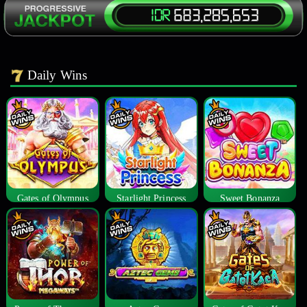
Daily Wins
Gates of Olympus
Starlight Princess
Sweet Bonanza