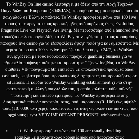
Το WinBay On line casino λειτουργεί με άδεια από την Αρχή Τυχερών
Παιχνιδιών του Κουρασάο (8048/JAZ), προσφέροντας μια ασφαλή εμπειρία
παιχνιδιού σε Έλληνες παίκτες. Το WinBay προσφέρει πάνω από 100 live
τραπέζια με πραγματικούς κρουπιέρηδες από παρόχους όπως Evolution,
Pragmatic Live και Playtech Are living. Με περισσότερα από a hundred live
τραπέζια σε λειτουργία 24/7, το WinBay συνεργάζεται με τους κορυφαίους
παρόχους live casino για να εξασφαλίσει άψογη ποιότητα και αμεσότητα. Με
περισσότερα από 100 survive τραπέζια σε λειτουργία 24/7, το WinBay
συνεργάζεται με τους κορυφαίους παρόχους gambling business για να
εξασφαλίσει άψογη ποιότητα και αμεσότητα.” “[newline]Ναι, το WinBay
διαθέτει VIP πρόγραμμα 6th επιπέδων με αποκλειστικά προνόμια όπως
cashback, υψηλότερα όρια, προσωπικούς διαχειριστές και προσκλήσεις σε
situations. Η καρδιά του WinBay Gambling establishment χτυπά στην
εντυπωσιακή συλλογή παιχνιδιών του, η οποία καλύπτει κάθε πιθανή”
“προτίμηση και επίπεδο εμπειρίας. Το WinBay προσφέρει επίσης
διαφορετικά επίπεδα πονταρίσματος, από μικροποσά (0. 10€) έως υψηλά
ποσά (10. 000€ ανά χέρι), καλύπτοντας τις ανάγκες όλων των παικτών, από
αρχάριους μέχρι VERY IMPORTANT PERSONEL winbaycasino-gr.
Το WinBay προσφέρει πάνω από 100 are usually dwelling
τραπέζια με πραγματικούς κρουπιέρηδες από παρόχους όπως