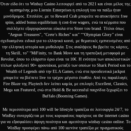
Όταν είδα ότι το Winbay Casino λειτουργεί από το 2021 και είναι μέλος της
αγαπημένης μου Liernin Enterprises η επιλογή του να παίξω ήταν
μονόδρομος. Επιπλέον, με το Reward Crab μπορείτε να αποκτήσετε free
spins, added bonus equilibrium ή cost-free wagers, ενώ τα κέρματα που
συλλέγετε εξαργυρώνονται εύκολα στο Store του brand. Τίτλοι όπως
“Aegean Treasures”, “Crete’s Riches” και” ““Olympian Glory” είναι
σχεδιασμένοι ειδικά για το ελληνικό κοινό, με θεματικές εμπνευσμένες από
την ελληνική ιστορία και μυθολογία. Στις αναλήψεις θα βρείτε τις κάρτες,
τη Skrill, το” “MiFinity, το Bank Move και τη τραπεζική μεταφορά με
Revolut, όπου το ελάχιστο όριο είναι τα 10€. Η ενότητα των αποκλειστικών
τίτλων φιλοξενεί 90+ φρουτάκια, μεταξύ των οποίων το Shark Period και το
Wealth of Legends από την ELA Games, ενώ στα προοδευτικά jackpot
μπορείτε να βλέπετε live το τρέχον μέγιστο έπαθλο. Από τις παραλλαγές
Fire Blaze της Playtech δεν λείπει καμία, με επιλογές Excellent, Classics,
Mega και Featured, ενώ στα Hold & Be successful παιχνίδια ξεχωρίζει το
Buffalo (Booming Games).
Με περισσότερα από 100 will be lifestyle τραπέζια σε λειτουργία 24/7, το
WinBay συνεργάζεται με τους κορυφαίους παρόχους on the internet casino
για να εξασφαλίσει άψογη ποιότητα και αμεσότητα winbay casino online. Το
WinBay προσφέρει πάνω από 100 survive τραπέζια με πραγματικούς