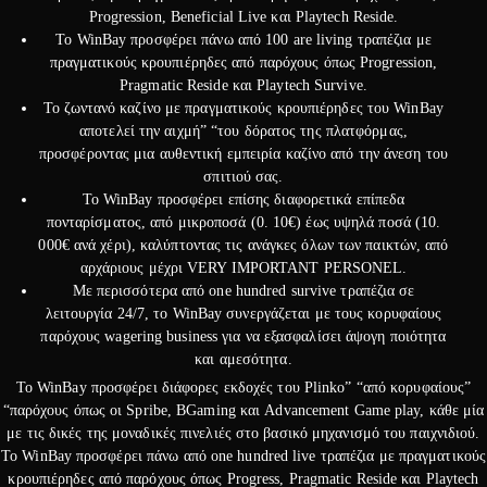
Progression, Beneficial Live και Playtech Reside.
Το WinBay προσφέρει πάνω από 100 are living τραπέζια με
πραγματικούς κρουπιέρηδες από παρόχους όπως Progression,
Pragmatic Reside και Playtech Survive.
Το ζωντανό καζίνο με πραγματικούς κρουπιέρηδες του WinBay
αποτελεί την αιχμή” “του δόρατος της πλατφόρμας,
προσφέροντας μια αυθεντική εμπειρία καζίνο από την άνεση του
σπιτιού σας.
Το WinBay προσφέρει επίσης διαφορετικά επίπεδα
πονταρίσματος, από μικροποσά (0. 10€) έως υψηλά ποσά (10.
000€ ανά χέρι), καλύπτοντας τις ανάγκες όλων των παικτών, από
αρχάριους μέχρι VERY IMPORTANT PERSONEL.
Με περισσότερα από one hundred survive τραπέζια σε
λειτουργία 24/7, το WinBay συνεργάζεται με τους κορυφαίους
παρόχους wagering business για να εξασφαλίσει άψογη ποιότητα
και αμεσότητα.
Το WinBay προσφέρει διάφορες εκδοχές του Plinko” “από κορυφαίους”
“παρόχους όπως οι Spribe, BGaming και Advancement Game play, κάθε μία
με τις δικές της μοναδικές πινελιές στο βασικό μηχανισμό του παιχνιδιού.
Το WinBay προσφέρει πάνω από one hundred live τραπέζια με πραγματικούς
κρουπιέρηδες από παρόχους όπως Progress, Pragmatic Reside και Playtech