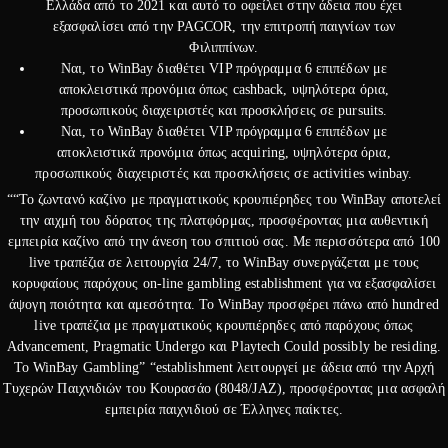
Ελλάδα από το 2021 και αυτό το οφείλει στην άδεια που έχει
εξασφαλίσει από την PAGCOR, την επιτροπή παιγνίων των
Φιλιππίνων.
Ναι, το WinBay διαθέτει VIP πρόγραμμα 6 επιπέδων με
αποκλειστικά προνόμια όπως cashback, υψηλότερα όρια,
προσωπικούς διαχειριστές και προσκλήσεις σε pursuits.
Ναι, το WinBay διαθέτει VIP πρόγραμμα 6 επιπέδων με
αποκλειστικά προνόμια όπως acquiring, υψηλότερα όρια,
προσωπικούς διαχειριστές και προσκλήσεις σε activities winbay.
““Το ζωντανό καζίνο με πραγματικούς κρουπιέρηδες του WinBay αποτελεί
την αιχμή του δόρατος της πλατφόρμας, προσφέροντας μια αυθεντική
εμπειρία καζίνο από την άνεση του σπιτιού σας. Με περισσότερα από 100
live τραπέζια σε λειτουργία 24/7, το WinBay συνεργάζεται με τους
κορυφαίους παρόχους on-line gambling establishment για να εξασφαλίσει
άψογη ποιότητα και αμεσότητα. Το WinBay προσφέρει πάνω από hundred
live τραπέζια με πραγματικούς κρουπιέρηδες από παρόχους όπως
Advancement, Pragmatic Undergo και Playtech Could possibly be residing.
Το WinBay Gambling” “establishment λειτουργεί με άδεια από την Αρχή
Τυχερών Παιχνιδιών του Κουρασάο (8048/JAZ), προσφέροντας μια ασφαλή
εμπειρία παιχνιδιού σε Έλληνες παίκτες.