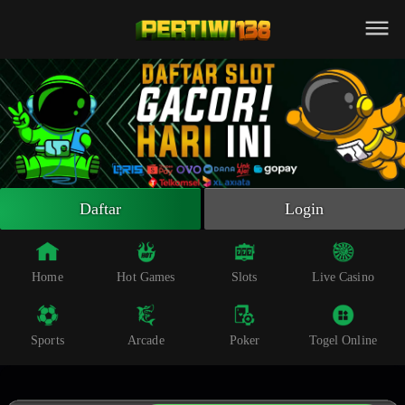
Beranda
Slot Online
Live Casino
Sportsbook
Arcade
Togel Online
Daftar
Login
Poker
Whatsapp
Home
Hot Games
Slots
Live Casino
Telegram
Sports
Arcade
Poker
Togel Online
Livechat