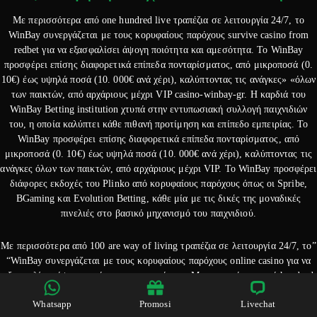
Με περισσότερα από one hundred live τραπέζια σε λειτουργία 24/7, το
WinBay συνεργάζεται με τους κορυφαίους παρόχους survive casino from
redbet για να εξασφαλίσει άψογη ποιότητα και αμεσότητα. Το WinBay
προσφέρει επίσης διαφορετικά επίπεδα πονταρίσματος, από μικροποσά (0.
10€) έως υψηλά ποσά (10. 000€ ανά χέρι), καλύπτοντας τις ανάγκες» «όλων
των παικτών, από αρχάριους μέχρι VIP casino-winbay-gr. Η καρδιά του
WinBay Betting institution χτυπά στην εντυπωσιακή συλλογή παιχνιδιών
του, η οποία καλύπτει κάθε πιθανή προτίμηση και επίπεδο εμπειρίας. Το
WinBay προσφέρει επίσης διαφορετικά επίπεδα πονταρίσματος, από
μικροποσά (0. 10€) έως υψηλά ποσά (10. 000€ ανά χέρι), καλύπτοντας τις
ανάγκες όλων των παικτών, από αρχάριους μέχρι VIP. Το WinBay προσφέρει
διάφορες εκδοχές του Plinko από κορυφαίους παρόχους όπως οι Spribe,
BGaming και Evolution Betting, κάθε μία με τις δικές της μοναδικές
πινελιές στο βασικό μηχανισμό του παιχνιδιού.
Με περισσότερα από 100 are way of living τραπέζια σε λειτουργία 24/7, το”
“WinBay συνεργάζεται με τους κορυφαίους παρόχους online casino για να
εξασφαλίσει άψογη ποιότητα και αμεσότητα. Με περισσότερα από hundred
live τραπέζια σε λειτουργία 24/7, το WinBay συνεργάζεται με τους
Whatsapp
Promosi
Livechat
κορυφαίους παρόχους reside gambling establishment from redbet casino για