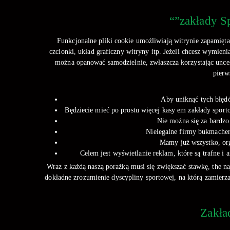
“”zakłady 
Funkcjonalne pliki cookie umożliwiają witrynie zapamięta
czcionki, układ graficzny witryny itp. Jeżeli chcesz wym
można opanować samodzielnie, zwłaszcza korzystając unces
pierw
Aby uniknąć tych błędó
Będziecie mieć po prostu więcej kasy em zakłady sport
Nie można się za bardzo
Nielegalne firmy bukmachersk
Mamy już wszystko, org
Celem jest wyświetlanie reklam, które są trafne
Wraz z każdą naszą porażką musi się zwiększać stawkę, the naj
dokładne zrozumienie dyscypliny sportowej, na którą zamierz
Zakła