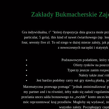
Zakłady Bukmacherskie Zaj
Gra indywidualna, t” “której dyspozycja dnia gracza może p
particular, 5 gola), this kind of nawet ćwiartkowego (np. les
four, seventy five zł. To od niego w dużej mierze zależy, jak
z nowoczesnych narzędzi i statysty
Podstawowym podatkiem, który mu
Oferty rynków na poszcz
Typerzy jeszcze zanim rozpoc
Należy także znać ró
Jest bardzo podobny carry out gry stawką płaską, j
Matematyczna przewaga pomaga” “jednak zminimalizować prz
my partner and i tu również, żeby stało się zadość regulam
przelania unces salda bonusowego na „zwykłe” konto unces któ
móc reprezentować kraj przodków. Mogłoby się wydawać, że in
wszystko zależy. Początkujący częs