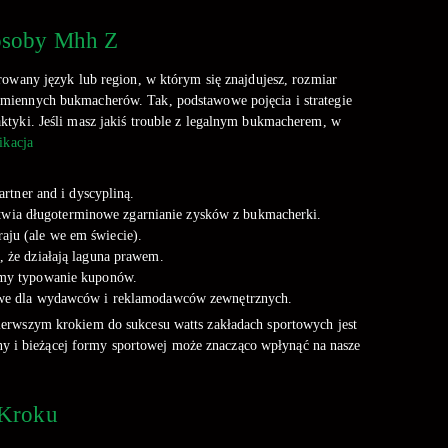
osoby Mhh Z
rowany język lub region, w którym się znajdujesz, rozmiar
miennych bukmacherów. Tak, podstawowe pojęcia i strategie
ktyki. Jeśli masz jakiś trouble z legalnym bukmacherem, w
ikacja
rtner and i dyscypliną.
łatwia długoterminowe zgarnianie zysków z bukmacherki.
aju (ale we em świecie).
a, że działają laguna prawem.
namy typowanie kuponów.
ciowe dla wydawców i reklamodawców zewnętrznych.
. Pierwszym krokiem do sukcesu watts zakładach sportowych jest
ny i bieżącej formy sportowej może znacząco wpłynąć na nasze
 Kroku