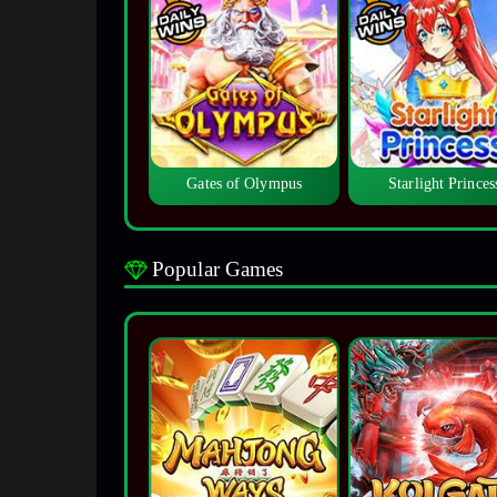
Gates of Olympus
Starlight Princes
Popular Games