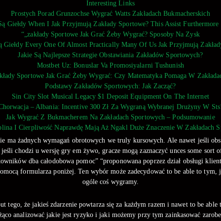
Interesting Links
Prostych Porad Grunzochse Wygrać Watts Zakładach Bukmacherskich
 Są Giełdy When I Jak Przyjmują Zakłady Sportowe? This Assist Furthermore 
“„zakłady Sportowe Jak Grać Żeby Wygrać? Sposoby Na Zysk
Są Giełdy Every One Of Almost Practically Many Of Us Jak Przyjmują Zakład
Jakie Są Najlepsze Strategie Obstawiania Zakładów Sportowych?
Mostbet Uz: Bonuslar Va Promosiyalarni Tushunish
kłady Sportowe Jak Grać Żeby Wygrać: Czy Matematyka Pomaga W Zakłada
Podstawy Zakładów Sportowych: Jak Zacząć?
Sin City Slot Musical Legacy $1 Deposit Equipment On The Internet
Chorwacja – Albania: Incentive 300 Zł Za Wygraną Wybranej Drużyny W Sts
Jak Wygrać Z Bukmacherem Na Zakładach Sportowych – Podsumowanie
lina I Cierpliwość Naprawdę Mają Aż Ngakl Duże Znaczenie W Zakładach 
 nie ma żadnych wymagań obrotowych we truly kursowych. Ale nawet jeśli obst
, jeśli chodzi u wersję gry em żywo, gracze mogą zaznaczyć unces some sort of
ytkowników dba całodobowa pomoc” “proponowana poprzez dział obsługi klienta
omocą formularza poniżej. Ten wybór może zadecydować to be able to tym, ja
ogóle coś wygramy.
ut tego, że jakieś zdarzenie powtarza się za każdym razem i nawet to be able
ąco analizować jakie jest ryzyko i jaki możemy przy tym zainkasować zarobe