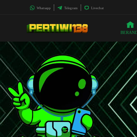
Whatsapp
Telegram
Livechat
BERAN