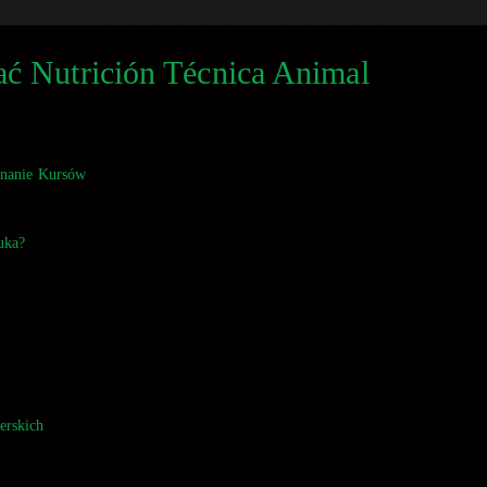
ć Nutrición Técnica Animal
wnanie Kursów
uka?
erskich