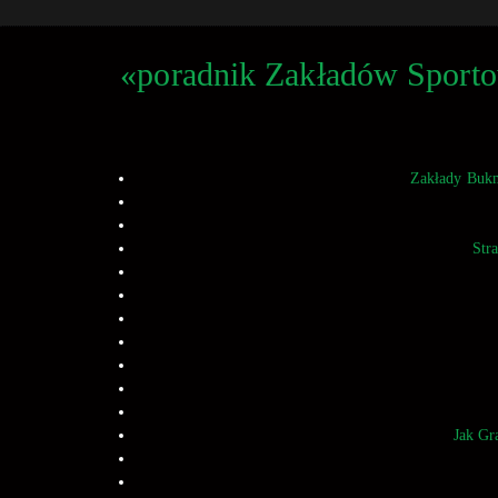
«poradnik Zakładów Sporto
Zakłady Bukm
Str
Jak Gr