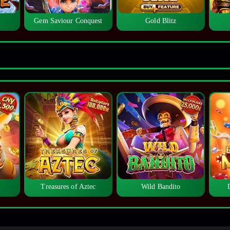
Gem Saviour Conquest
Gold Blitz
Treasures of Aztec
Wild Bandito